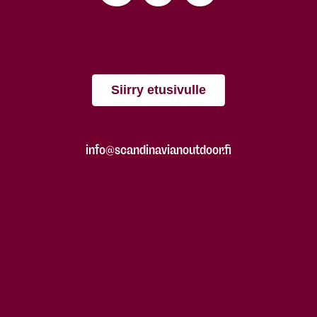
Siirry etusivulle
info@scandinavianoutdoor.fi