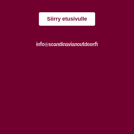
Siirry etusivulle
info@scandinavianoutdoor.fi