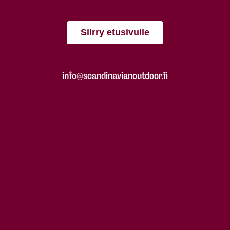
Siirry etusivulle
info@scandinavianoutdoor.fi