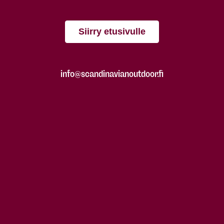
Siirry etusivulle
info@scandinavianoutdoor.fi