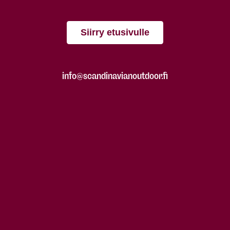
Siirry etusivulle
info@scandinavianoutdoor.fi