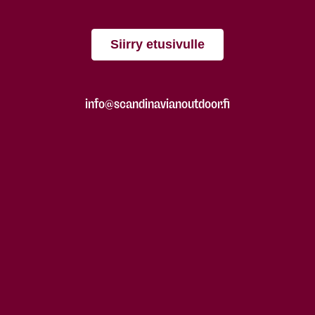
Siirry etusivulle
info@scandinavianoutdoor.fi