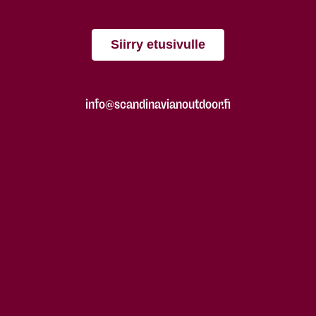
Siirry etusivulle
info@scandinavianoutdoor.fi