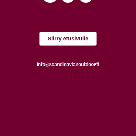
Siirry etusivulle
info@scandinavianoutdoor.fi