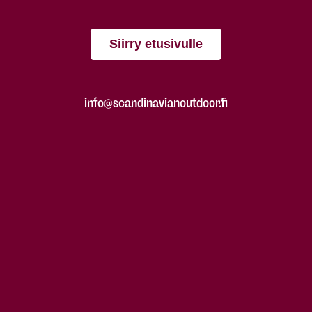
Siirry etusivulle
info@scandinavianoutdoor.fi