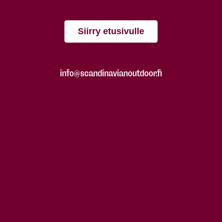
Siirry etusivulle
info@scandinavianoutdoor.fi