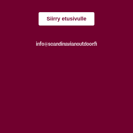
Siirry etusivulle
info@scandinavianoutdoor.fi