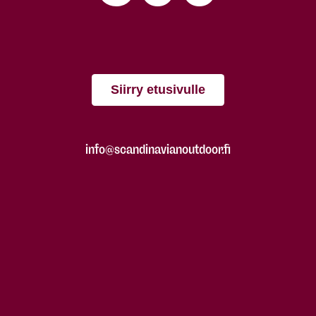
Siirry etusivulle
info@scandinavianoutdoor.fi