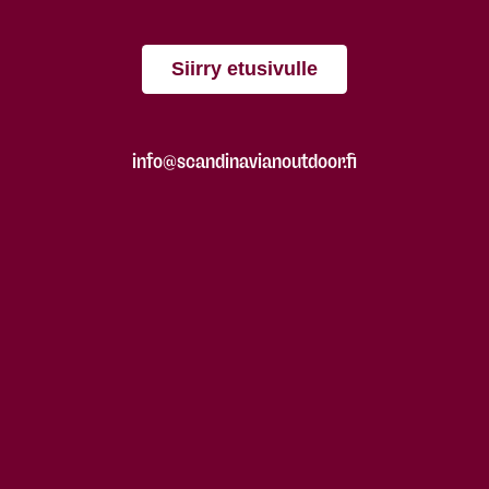
Siirry etusivulle
info@scandinavianoutdoor.fi