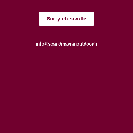
Siirry etusivulle
info@scandinavianoutdoor.fi