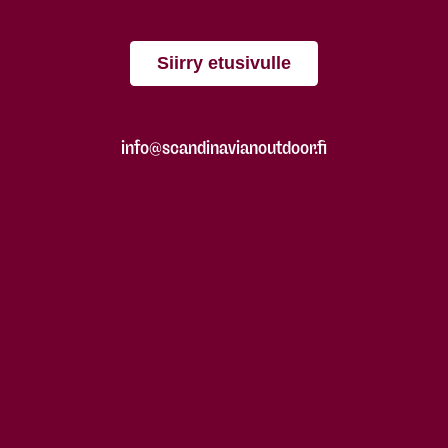
Siirry etusivulle
info@scandinavianoutdoor.fi