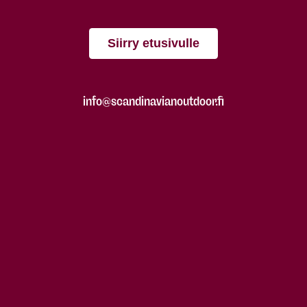
Siirry etusivulle
info@scandinavianoutdoor.fi