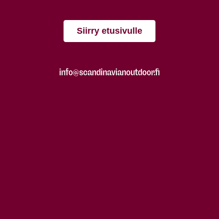
Siirry etusivulle
info@scandinavianoutdoor.fi