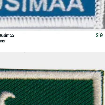
2 €
 Uusimaa
kki