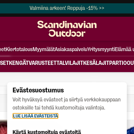
Valmiina arkeen! Reppuja -15% >>
eet
Kiertotalous
Myymälät
Asiakaspalvelu
Yritysmyynti
Elämää 
SET
KENGÄT
VARUSTEET
TALVILAJIT
KESÄLAJIT
PARTIO
OU
Evästesuostumus
Voit hyväksyä evästeet ja siirtyä verkkokauppaan
ostoksille tai tehdä kustomoituja valintoja.
LUE LISÄÄ EVÄSTEISTÄ
Käytä kustomoituja evästeitä