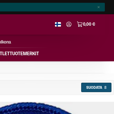
0,00 €
ulkona
TLET
TUOTEMERKIT
SUODATA
8