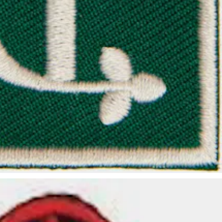
2,50 €
Pohjanmaan Partiolaiset ry
nnus