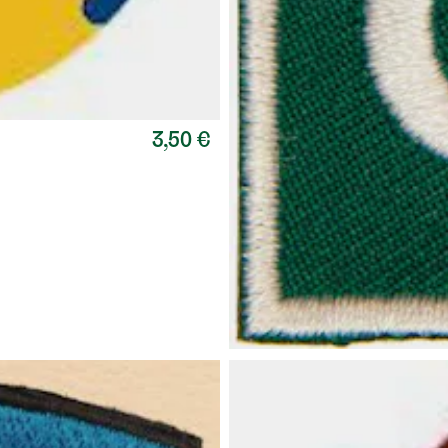
3,50 €
PARTIOTUOTE
Piirinmerkki, 
Pohjanmaan partiolaisten piiritu