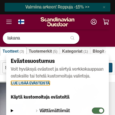
Valmiina arkeen! Reppuja -15% >>
"lakana"
Tuotteet
Tuotemerkit
Kategoriat
Blogit
(3)
(5)
(1)
(7)
Evästesuostumus
SUODATA
3
Voit hyväksyä evästeet ja siirtyä verkkokauppaan
ostoksille tai tehdä kustomoituja valintoja.
LUE LISÄÄ EVÄSTEISTÄ
Käytä kustomoituja evästeitä
Välttämättömät