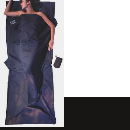
49,90 €
COCOON
Lakana, Egyptinpuuvilla
Matkailijan valinta!
Asiakaspalvelu