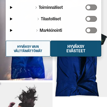
Toiminnalliset
Tilastolliset
Markkinointi
HYVÄKSY
HYVÄKSY VAIN
119 €
28,90 €
COCOON
Lakana
COCOON
EVÄSTEET
VÄLTTÄMÄTTÖMÄT
Silkki
Lakana Microfiber
Matkalakana aitoa silkkiä!
Kevyt, pieneen pakkautuva
matkalakana, hengittävää
polyesterikangasta.