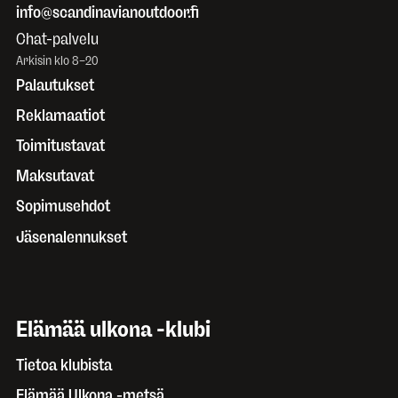
info@scandinavianoutdoor.fi
Chat-palvelu
Arkisin klo 8–20
Palautukset
Reklamaatiot
Toimitustavat
Maksutavat
Sopimusehdot
Jäsenalennukset
Elämää ulkona -klubi
Tietoa klubista
Elämää Ulkona -metsä