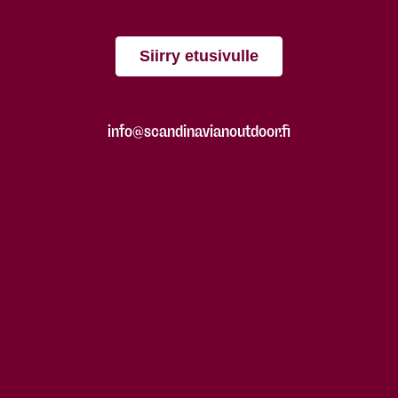
Siirry etusivulle
info@scandinavianoutdoor.fi