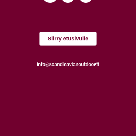
Siirry etusivulle
info@scandinavianoutdoor.fi