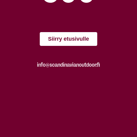
Siirry etusivulle
info@scandinavianoutdoor.fi