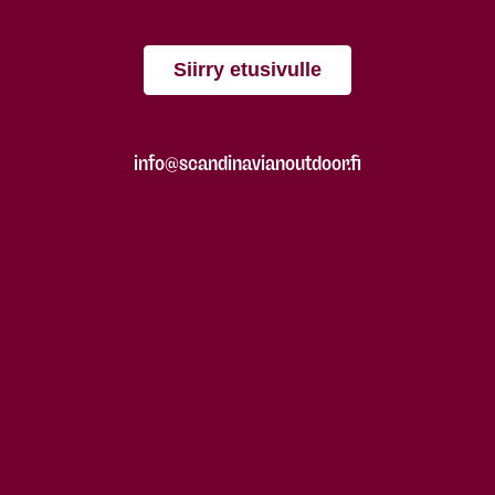
Siirry etusivulle
info@scandinavianoutdoor.fi