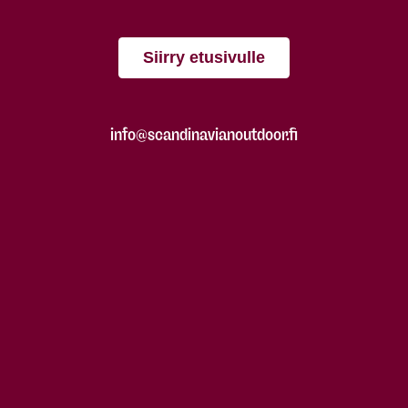
Siirry etusivulle
info@scandinavianoutdoor.fi