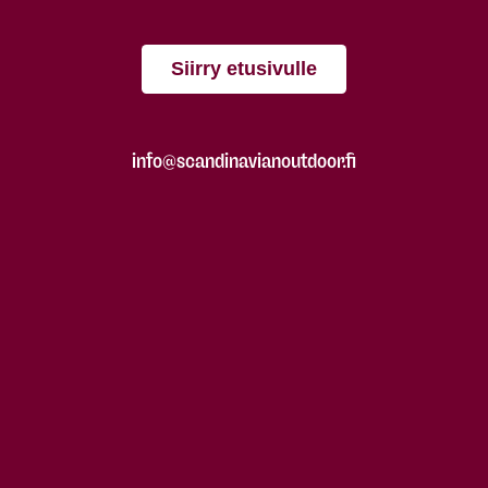
Siirry etusivulle
info@scandinavianoutdoor.fi