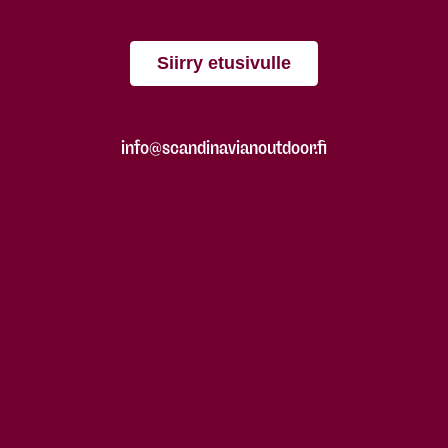
Siirry etusivulle
info@scandinavianoutdoor.fi