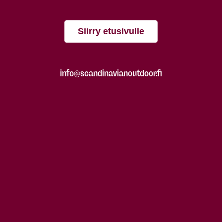
Siirry etusivulle
info@scandinavianoutdoor.fi