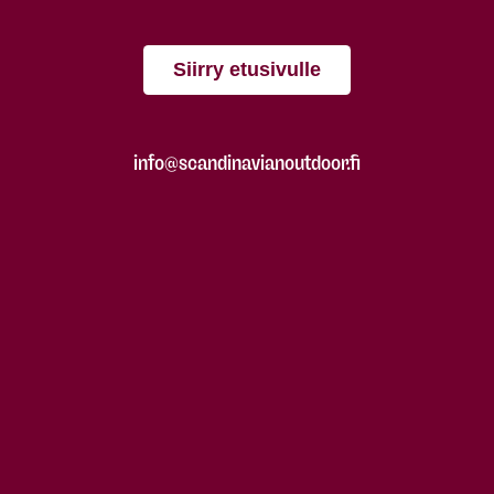
Siirry etusivulle
info@scandinavianoutdoor.fi