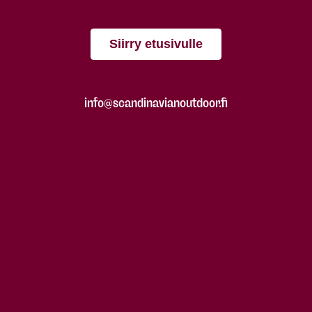
Siirry etusivulle
info@scandinavianoutdoor.fi