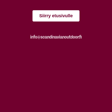
Siirry etusivulle
info@scandinavianoutdoor.fi