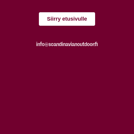
Siirry etusivulle
info@scandinavianoutdoor.fi