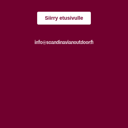
Siirry etusivulle
info@scandinavianoutdoor.fi