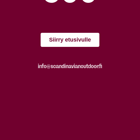
Siirry etusivulle
info@scandinavianoutdoor.fi