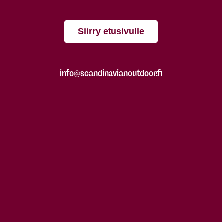
Siirry etusivulle
info@scandinavianoutdoor.fi