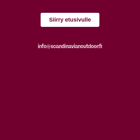
Siirry etusivulle
info@scandinavianoutdoor.fi