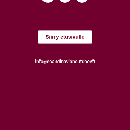
Siirry etusivulle
info@scandinavianoutdoor.fi