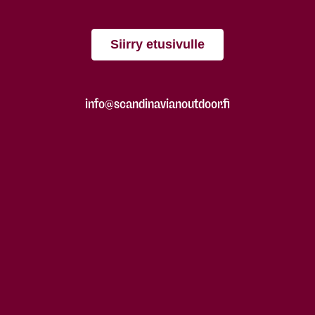
Siirry etusivulle
info@scandinavianoutdoor.fi