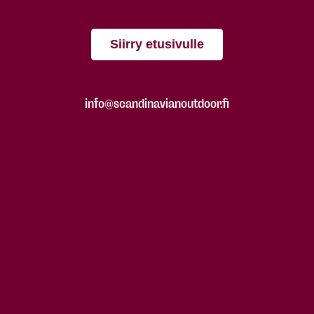
Siirry etusivulle
info@scandinavianoutdoor.fi