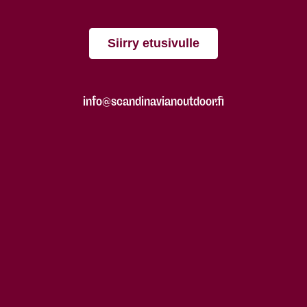
Siirry etusivulle
info@scandinavianoutdoor.fi