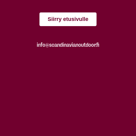
Siirry etusivulle
info@scandinavianoutdoor.fi