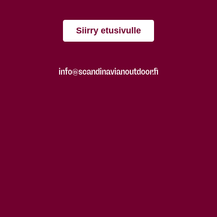
Siirry etusivulle
info@scandinavianoutdoor.fi