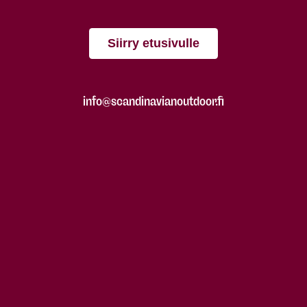
Siirry etusivulle
info@scandinavianoutdoor.fi