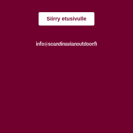
Siirry etusivulle
info@scandinavianoutdoor.fi