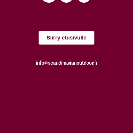
Siirry etusivulle
info@scandinavianoutdoor.fi