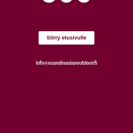
Siirry etusivulle
info@scandinavianoutdoor.fi