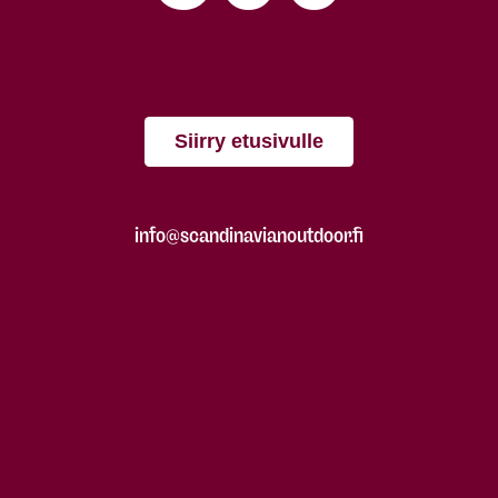
Siirry etusivulle
info@scandinavianoutdoor.fi