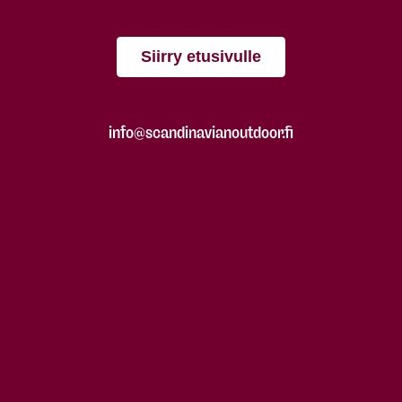
Siirry etusivulle
info@scandinavianoutdoor.fi