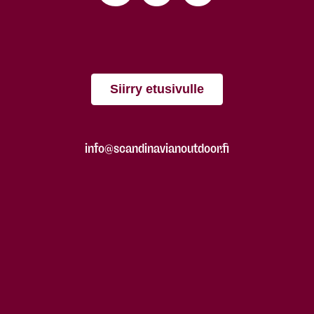
Siirry etusivulle
info@scandinavianoutdoor.fi