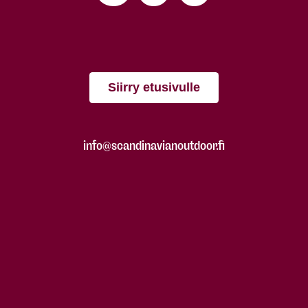
Siirry etusivulle
info@scandinavianoutdoor.fi