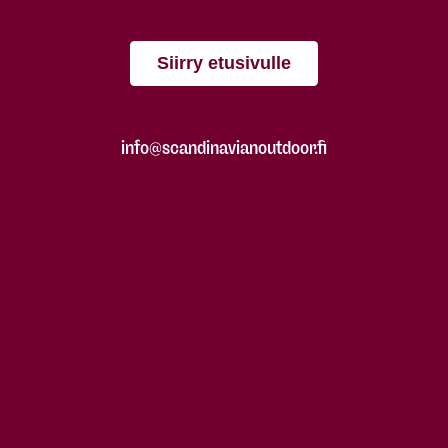
Siirry etusivulle
info@scandinavianoutdoor.fi